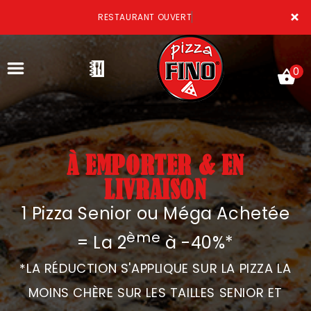
×
RESTAURANT OUVERT
0
À EMPORTER & EN
ACCUEIL
LIVRAISON
LA CARTE
1 Pizza Senior ou Méga Achetée
VOTRE COMPTE
ème
= La 2
à -40%*
NOTRE RESTAURANT
*LA RÉDUCTION S'APPLIQUE SUR LA PIZZA LA
VOS AVIS
MOINS CHÈRE SUR LES TAILLES SENIOR ET
MENTIONS LÉGALES