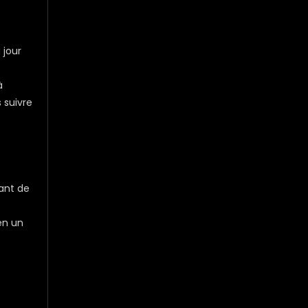
 jour
à
 suivre
uant de
en un