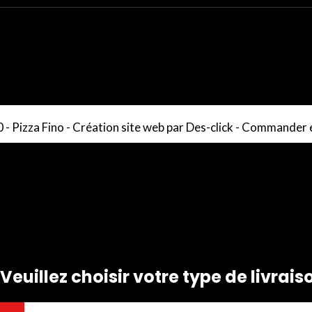
 -
Pizza Fino
- Création site web par
Des-click
-
Commander e