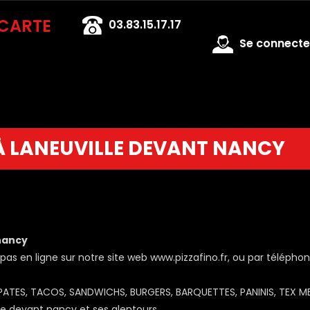
 CARTE
03.83.15.17.17
Se connecter
 À LANEUVILLE DEVANT NANCY
nancy
 en ligne sur notre site web www.pizzafino.fr, ou par téléphon
 PATES, TACOS, SANDWICHS, BURGERS, BARQUETTES, PANINIS, TEX M
le devant nancy et ses alentours.