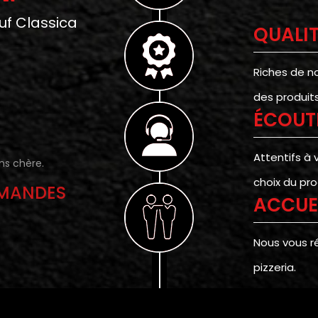
uf Classica
QUALI
Riches de n
des produits 
ÉCOUT
Attentifs à 
ins chère.
choix du pro
MMANDES
ACCUE
Nous vous r
pizzeria.