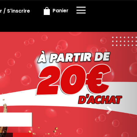
×
Panier
 / S'inscrire
Next