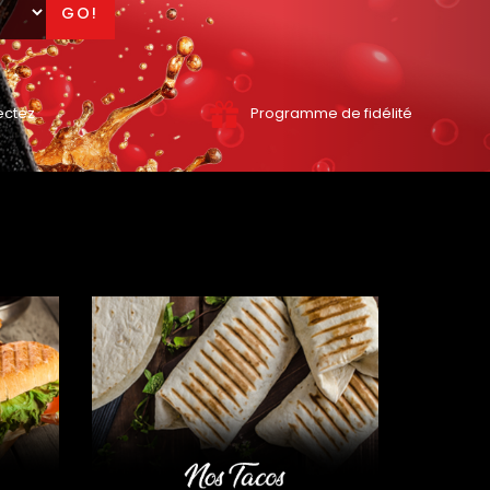
GO!
ectez
Programme de fidélité
NOS PANINIS
NOS TAC
NOS TEX MEX
NOS DESSE