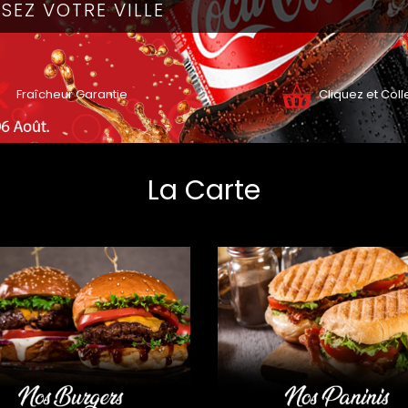
Fraîcheur Garantie
Cliquez et Coll
ZZAS
NOS BURGERS
La Carte
ÂTES
NOS SANDWICHS