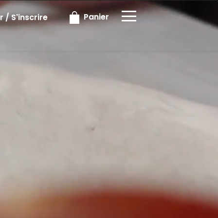
×
Panier
 / S'inscrire