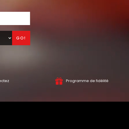
GO!
ectez
Programme de fidélité
NOS PANINIS
NOS TAC