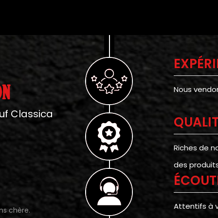
EXPÉR
ON
Nous vendons
uf Classica
QUALI
Riches de n
des produits 
ÉCOUT
Attentifs à 
ins chère.