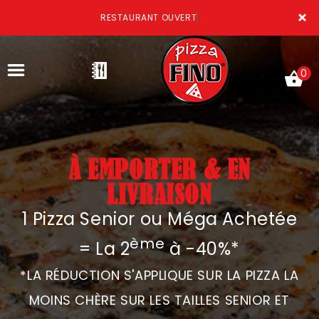
×
RESTAURANT OUVER
0
À EMPORTER & EN
ACCUEIL
LIVRAISON
LA CARTE
1 Pizza Senior ou Méga Achetée
VOTRE COMPTE
ème
= La 2
à -40%*
NOTRE RESTAURANT
*LA RÉDUCTION S'APPLIQUE SUR LA PIZZA LA
VOS AVIS
MOINS CHÈRE SUR LES TAILLES SENIOR ET
MENTIONS LÉGALES